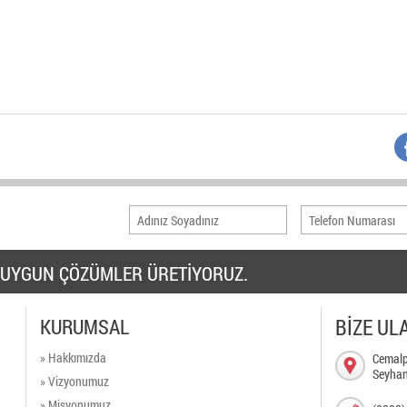
ZE UYGUN ÇÖZÜMLER ÜRETİYORUZ.
KURUMSAL
BİZE UL
» Hakkımızda
Cemalp
Seyha
» Vizyonumuz
» Misyonumuz